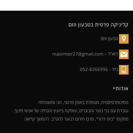
קליניקה פרטית בטבעון וזום
טבעון וזום
דוא"ל –
maormeir27@gmail.com
נייד -
052-8266996
אודותיי
פסיכותרפיסטית, מטפלת באופן פרטני, זוגי ומשפחתי.
עובדת עם בני נוער ומבוגרים, עוסקת בייעוץ והנחיה של אנשי חינוך.
ממקימי "בית דרור", מרכז חירום לנוער להט"ב.
להמשך קריאה