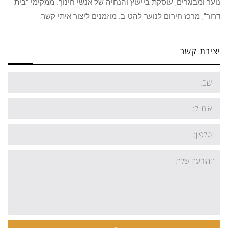
נוער ומבוגרים, עוסקת בייעוץ והנחיה של אנשי חינוך. ממקימי "בית
דרור", מרכז חירום לנוער להט"ב. מוזמנים ליצור איתי קשר.
יצירת קשר
שם
אימייל
טלפון:
ההודעה
שלך