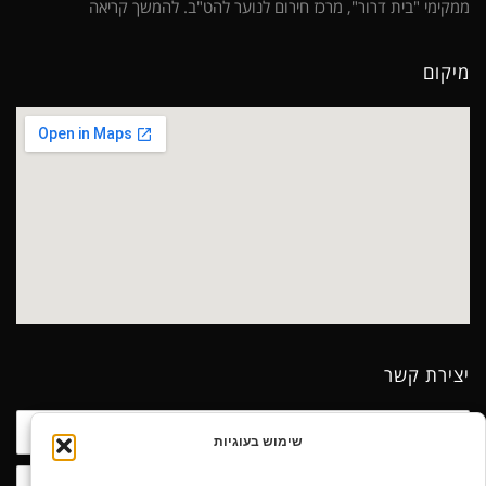
ממקימי "בית דרור", מרכז חירום לנוער להט"ב.
להמשך קריאה
מיקום
יצירת קשר
שם
שימוש בעוגיות
טלפון