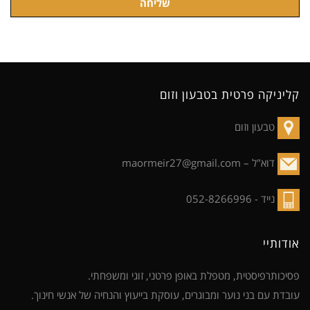
שליחה
קליניקה פרטית בטבעון וזום
טבעון וזום
דוא"ל –
maormeir27@gmail.com
נייד -
052-8266996
אודותיי
פסיכותרפיסטית, מטפלת באופן פרטני, זוגי ומשפחתי.
עובדת עם בני נוער ומבוגרים, עוסקת בייעוץ והנחיה של אנשי חינוך.